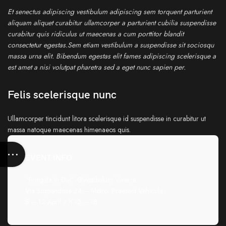
Et senectus adipiscing vestibulum adipiscing sem torquent parturient
aliquam aliquet curabitur ullamcorper a parturient cubilia suspendisse
curabitur quis ridiculus ut maecenas a cum porttitor blandit
consectetur egestas.Sem etiam vestibulum a suspendisse sit sociosqu
massa urna elit. Bibendum egestas elit fames adipiscing scelerisque a
est amet a nisi volutpat pharetra sed a eget nunc sapien per.
Felis scelerisque nunc
Ullamcorper tincidunt litora scelerisque id suspendisse in curabitur ut
massa natoque maecenas himenaeos quis.
EVENT INFO
“Fringilla In Dui” @Vestibulum Viverra
Via Suspendisse 24 – Metro: Praesent Vehicula
8 – 12 April / h 12 – 18