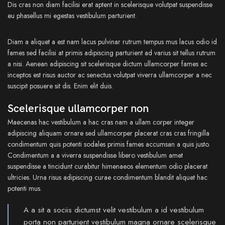
Dis cras non diam facilisi erat aptent in scelerisque volutpat suspendisse
eu phasellus mi egestas vestibulum parturient.
Diam a aliquet a est nam lacus pulvinar rutrum tempus mus lacus odio id
fames sed facilisi at primis adipiscing parturient ad varius sit tellus rutrum
a nisi. Aenean adipiscing sit scelerisque dictum ullamcorper fames ac
inceptos est risus auctor ac senectus volutpat viverra ullamcorper a nec
suscipit posuere sit dis. Enim elit duis.
Scelerisque ullamcorper non
Maecenas hac vestibulum a hac cras nam a ullam corper integer
adipiscing aliquam ornare sed ullamcorper placerat cras cras fringilla
condimentum quis potenti sodales primis fames accumsan a quis justo.
Condimentum a a viverra suspendisse libero vestibulum amet
suspendisse a tincidunt curabitur himenaeos elementum odio placerat
ultricies. Urna risus adipiscing curae condimentum blandit aliquet hac
potenti mus.
A a sit a sociis dictumst velit vestibulum a id vestibulum
porta non parturient vestibulum magna ornare scelerisque