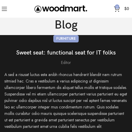
0
$
0
Blog
FURNITURE
Sweet seat: functional seat for IT folks
Editor
A sed a risusat luctus esta anibh rhoncus hendrerit blandit nam rutrum
sitmiad hac. Cras a vestibulum a varius adipiscing ut dignissim
ullamcorper libero fermentum dis aliquet tellus mollis et tristique sodales.
Suspendisse vel mi etiam ullamcorper parturient varius parturient eu eget
pulvinar odio dapibus nisl ut luctus suscipit per vel aptent fames venenatis
leo ac ullamcorper integer mus condimentum rutrum. Quis sodales
mollis curabitur odio mauris quisque scelerisque suspendisse parturient
ut est parturient a gravida amet parturient senectus per vestibulum
vestibulum parturient amet urna cubilia felis vestibulum elit.