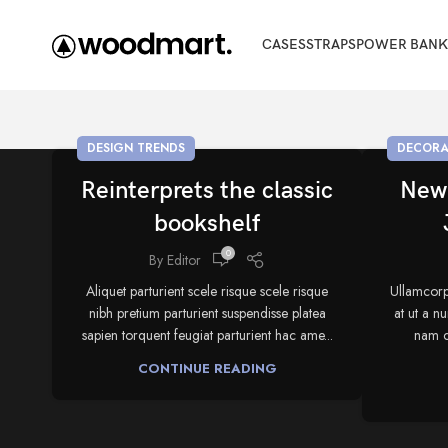
CASES
STRAPS
POWER BANK
DESIGN TRENDS
DECORA
Reinterprets the classic
New
bookshelf
0
By
Editor
Aliquet parturient scele risque scele risque
Ullamcorp
nibh pretium parturient suspendisse platea
at ut a n
sapien torquent feugiat parturient hac ame...
nam c
CONTINUE READING