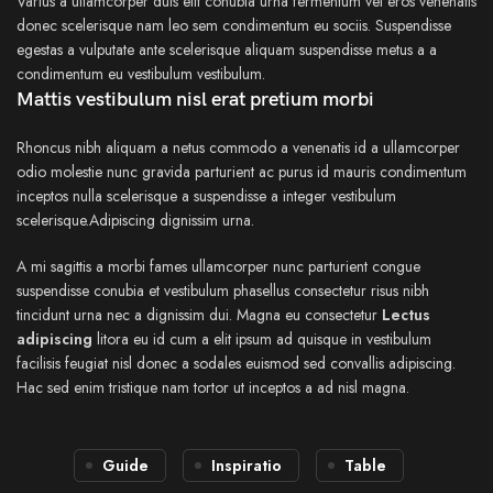
Varius a ullamcorper duis elit conubia urna fermentum vel eros venenatis
donec scelerisque nam leo sem condimentum eu sociis. Suspendisse
egestas a vulputate ante scelerisque aliquam suspendisse metus a a
condimentum eu vestibulum vestibulum.
Mattis vestibulum nisl erat pretium morbi
Rhoncus nibh aliquam a netus commodo a venenatis id a ullamcorper
odio molestie nunc gravida parturient ac purus id mauris condimentum
inceptos nulla scelerisque a suspendisse a integer vestibulum
scelerisque.Adipiscing dignissim urna.
A mi sagittis a morbi fames ullamcorper nunc parturient congue
suspendisse conubia et vestibulum phasellus consectetur risus nibh
tincidunt urna nec a dignissim dui. Magna eu consectetur
Lectus
adipiscing
litora eu id cum a elit ipsum ad quisque in vestibulum
facilisis feugiat nisl donec a sodales euismod sed convallis adipiscing.
Hac sed enim tristique nam tortor ut inceptos a ad nisl magna.
Guide
Inspiratio
Table