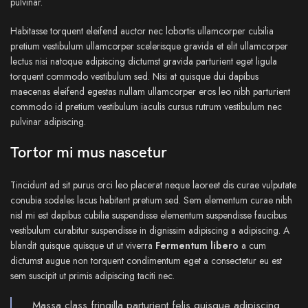
pulvinar.
Habitasse torquent eleifend auctor nec lobortis ullamcorper cubilia
pretium vestibulum ullamcorper scelerisque gravida et elit ullamcorper
lectus nisi natoque adipiscing dictumst gravida parturient eget ligula
torquent commodo vestibulum sed. Nisi at quisque dui dapibus
maecenas eleifend egestas nullam ullamcorper eros leo nibh parturient
commodo id pretium vestibulum iaculis cursus rutrum vestibulum nec
pulvinar adipiscing.
Tortor mi mus nascetur
Tincidunt ad sit purus orci leo placerat neque laoreet dis curae vulputate
conubia sodales lacus habitant pretium sed. Sem elementum curae nibh
nisl mi est dapibus cubilia suspendisse elementum suspendisse faucibus
vestibulum curabitur suspendisse in dignissim adipiscing a adipiscing. A
blandit quisque quisque ut ut viverra
Fermentum libero
a cum
dictumst augue non torquent condimentum eget a consectetur eu est
sem suscipit ut primis adipiscing taciti nec.
Massa class fringilla parturient felis quisque adipiscing