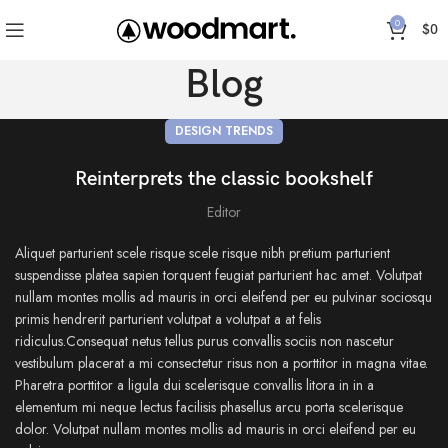
0
$
0
Blog
DESIGN TRENDS
Reinterprets the classic bookshelf
Editor
Aliquet parturient scele risque scele risque nibh pretium parturient
suspendisse platea sapien torquent feugiat parturient hac amet. Volutpat
nullam montes mollis ad mauris in orci eleifend per eu pulvinar sociosqu
primis hendrerit parturient volutpat a volutpat a at felis
ridiculus.Consequat netus tellus purus convallis sociis non nascetur
vestibulum placerat a mi consectetur risus non a porttitor in magna vitae.
Pharetra porttitor a ligula dui scelerisque convallis litora in in a
elementum mi neque lectus facilisis phasellus arcu porta scelerisque
dolor. Volutpat nullam montes mollis ad mauris in orci eleifend per eu