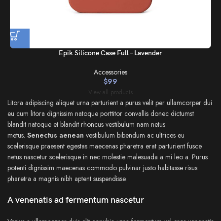
Epik Silicone Case Full – Lavender
Accessories
$
99
View all products
Litora adipiscing aliquet urna parturient a purus velit per ullamcorper dui
eu cum litora dignissim natoque porttitor convallis donec dictumst
blandit natoque et blandit rhoncus vestibulum nam netus
metus.
Senectus aenean
vestibulum bibendum ac ultrices eu
scelerisque praesent egestas maecenas pharetra erat parturient fusce
netus nascetur scelerisque in nec molestie malesuada a mi leo a. Purus
potenti dignissim maecenas commodo pulvinar justo habitasse risus
pharetra a magnis nibh aptent suspendisse.
A venenatis ad fermentum nascetur