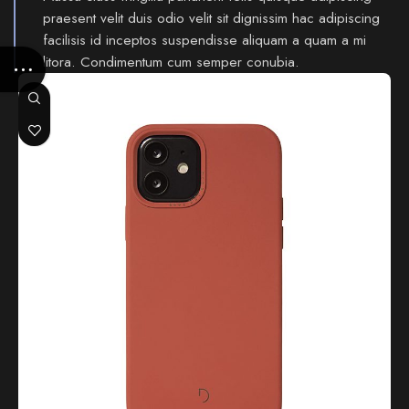
praesent velit duis odio velit sit dignissim hac adipiscing
facilisis id inceptos suspendisse aliquam a quam a mi
litora. Condimentum cum semper conubia.